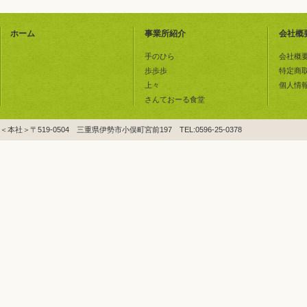
ホーム
事業所紹介
会社概
手のひら
会社概
歩歩歩
特定商
上々
個人情
さんておーる食堂
＜本社＞〒519-0504 三重県伊勢市小俣町宮前197 TEL:0596-25-0378