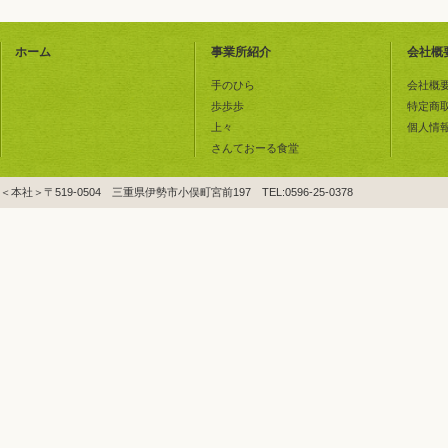
ホーム
事業所紹介
会社概
手のひら
会社概
歩歩歩
特定商
上々
個人情
さんておーる食堂
＜本社＞〒519-0504 三重県伊勢市小俣町宮前197 TEL:0596-25-0378