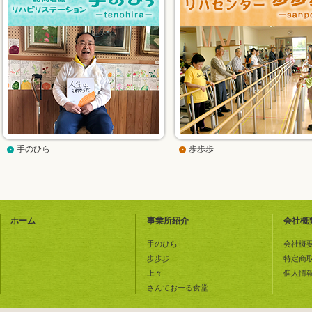
手のひら
歩歩歩
ホーム
事業所紹介
会社概
手のひら
会社概
歩歩歩
特定商
上々
個人情
さんておーる食堂