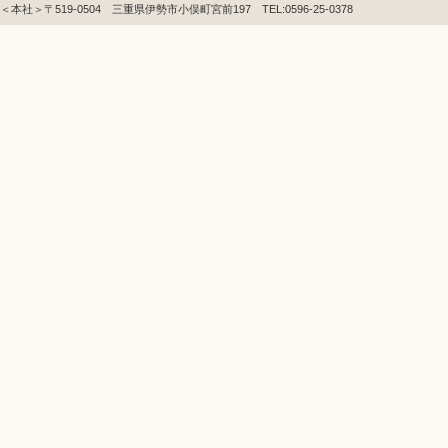
＜本社＞〒519-0504 三重県伊勢市小俣町宮前197 TEL:0596-25-0378