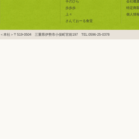
手のひら
会社概
歩歩歩
特定商
上々
個人情
さんておーる食堂
＜本社＞〒519-0504 三重県伊勢市小俣町宮前197 TEL:0596-25-0378