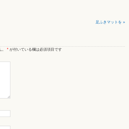
足ふきマットを
»
ん。
*
が付いている欄は必須項目です