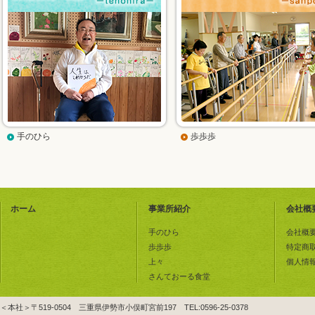
手のひら
歩歩歩
ホーム
事業所紹介
会社概
手のひら
会社概
歩歩歩
特定商
上々
個人情
さんておーる食堂
＜本社＞〒519-0504 三重県伊勢市小俣町宮前197 TEL:0596-25-0378