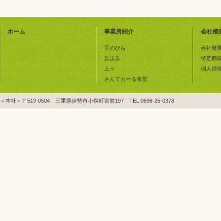
ホーム
事業所紹介
会社概
手のひら
会社概
歩歩歩
特定商
上々
個人情
さんておーる食堂
＜本社＞〒519-0504 三重県伊勢市小俣町宮前197 TEL:0596-25-0378