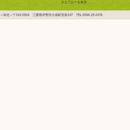
さんておーる食堂
＜本社＞〒519-0504 三重県伊勢市小俣町宮前197 TEL:0596-25-0378