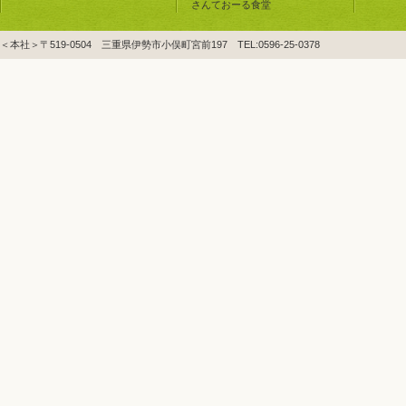
さんておーる食堂
＜本社＞〒519-0504 三重県伊勢市小俣町宮前197 TEL:0596-25-0378