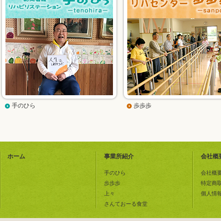
手のひら
歩歩歩
ホーム
事業所紹介
会社概
手のひら
会社概
歩歩歩
特定商
上々
個人情
さんておーる食堂