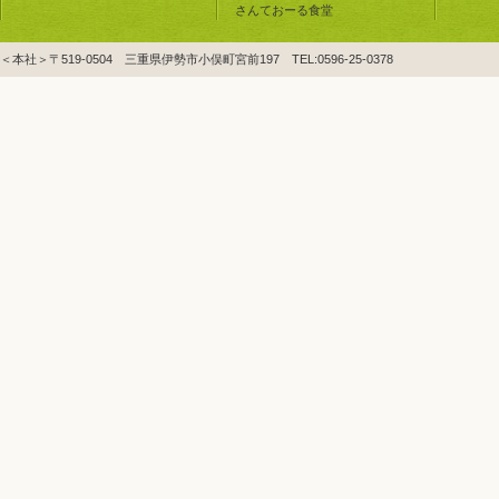
さんておーる食堂
＜本社＞〒519-0504 三重県伊勢市小俣町宮前197 TEL:0596-25-0378