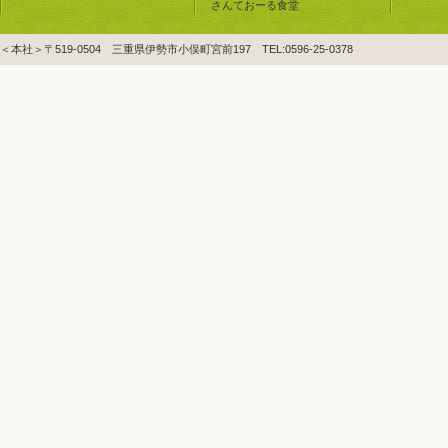
さんておーる食堂
＜本社＞〒519-0504 三重県伊勢市小俣町宮前197 TEL:0596-25-0378