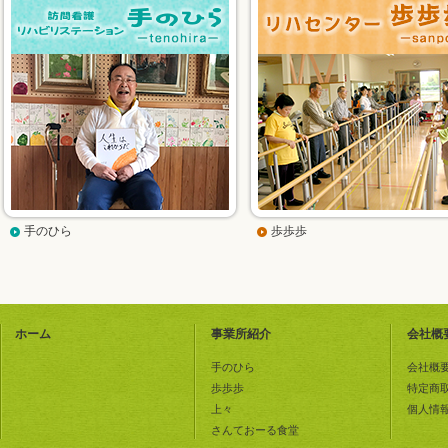
手のひら
歩歩歩
ホーム
事業所紹介
会社概
手のひら
会社概
歩歩歩
特定商
上々
個人情
さんておーる食堂