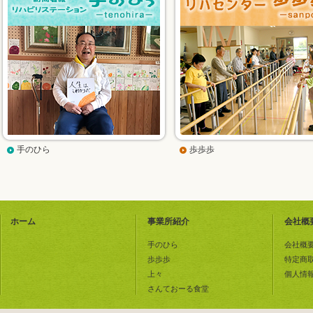
手のひら
歩歩歩
ホーム
事業所紹介
会社概
手のひら
会社概
歩歩歩
特定商
上々
個人情
さんておーる食堂