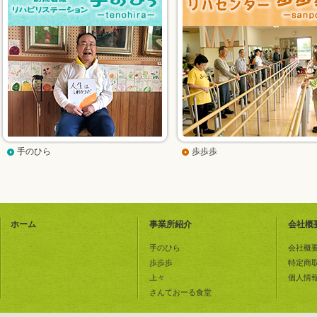
手のひら
歩歩歩
ホーム
事業所紹介
会社概
手のひら
会社概
歩歩歩
特定商
上々
個人情
さんておーる食堂