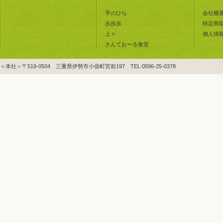
手のひら
会社概
歩歩歩
特定商
上々
個人情
さんておーる食堂
＜本社＞〒519-0504 三重県伊勢市小俣町宮前197 TEL:0596-25-0378