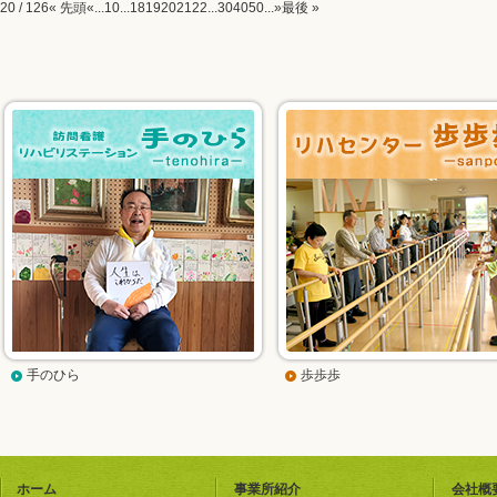
20 / 126
« 先頭
«
...
10
...
18
19
20
21
22
...
30
40
50
...
»
最後 »
手のひら
歩歩歩
ホーム
事業所紹介
会社概