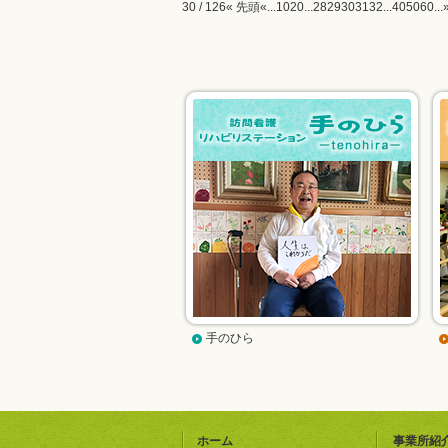
30 / 126
« 先頭
«
...
10
20
...
28
29
30
31
32
...
40
50
60
...
手のひら
ホーム
事業所紹