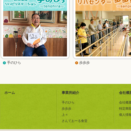
手のひら
歩歩歩
ホーム
事業所紹介
会社概
手のひら
会社概
歩歩歩
特定商
上々
個人情
さんておーる食堂