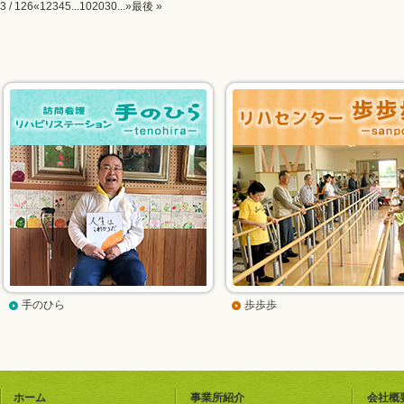
3 / 126
«
1
2
3
4
5
...
10
20
30
...
»
最後 »
手のひら
歩歩歩
ホーム
事業所紹介
会社概