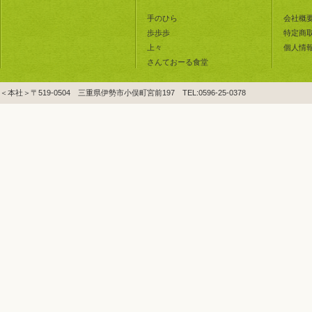
手のひら
会社概
歩歩歩
特定商
上々
個人情
さんておーる食堂
＜本社＞〒519-0504 三重県伊勢市小俣町宮前197 TEL:0596-25-0378